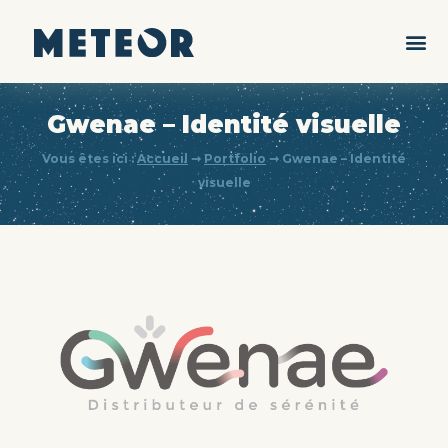
Gwenae – Identité visuelle
Vous êtes ici :
Accueil
➞
Portfolio
➞
Gwenae – Identité
visuelle