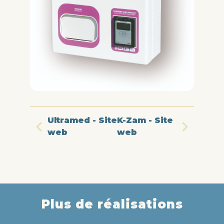
Ultramed - Site
K-Zam - Site
web
web
Plus de réalisations